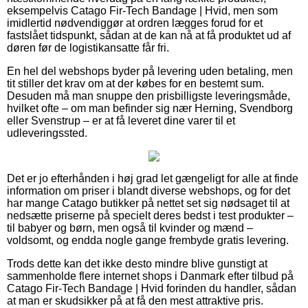
eksempelvis Catago Fir-Tech Bandage | Hvid, men som
imidlertid nødvendiggør at ordren lægges forud for et
fastslået tidspunkt, sådan at de kan nå at få produktet ud af
døren før de logistikansatte får fri.
En hel del webshops byder på levering uden betaling, men
tit stiller det krav om at der købes for en bestemt sum.
Desuden må man snuppe den prisbilligste leveringsmåde,
hvilket ofte – om man befinder sig nær Herning, Svendborg
eller Svenstrup – er at få leveret dine varer til et
udleveringssted.
Det er jo efterhånden i høj grad let gængeligt for alle at finde
information om priser i blandt diverse webshops, og for det
har mange Catago butikker på nettet set sig nødsaget til at
nedsætte priserne på specielt deres bedst i test produkter –
til babyer og børn, men også til kvinder og mænd –
voldsomt, og endda nogle gange frembyde gratis levering.
Trods dette kan det ikke desto mindre blive gunstigt at
sammenholde flere internet shops i Danmark efter tilbud på
Catago Fir-Tech Bandage | Hvid forinden du handler, sådan
at man er skudsikker på at få den mest attraktive pris.