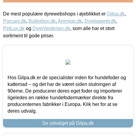
De mest populære dyrewebshops i øjeblikket er
Gilpa.dk
,
Porcani.dk
,
Bullerbox.dk
,
Animigo.dk
,
Dyrelageret.dk
,
PetLux.dk
og
DyreVerdenen.dk
, som alle har et stort
sortiment til gode priser.
Hos Gilpa.dk er de specialister inden for hundefoder og
kattemad – og det har de været siden slutningen af
90erne. De producerer deres eget foder og importerer
ligeledes en række hundefodermærker direkte fra
producenternes fabrikker i Europa. Klik her for at se
deres udvalg.
Se udvalget på Gilpa.dk