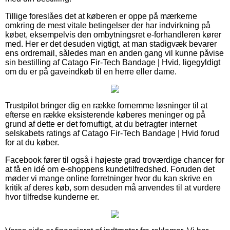
Tillige foreslåes det at køberen er oppe på mærkerne
omkring de mest vitale betingelser der har indvirkning på
købet, eksempelvis den ombytningsret e-forhandleren kører
med. Her er det desuden vigtigt, at man stadigvæk bevarer
ens ordremail, således man en anden gang vil kunne påvise
sin bestilling af Catago Fir-Tech Bandage | Hvid, ligegyldigt
om du er på gaveindkøb til en herre eller dame.
Trustpilot bringer dig en række fornemme løsninger til at
efterse en række eksisterende køberes meninger og på
grund af dette er det fornuftigt, at du betragter internet
selskabets ratings af Catago Fir-Tech Bandage | Hvid forud
for at du køber.
Facebook fører til også i højeste grad troværdige chancer for
at få en idé om e-shoppens kundetilfredshed. Foruden det
møder vi mange online forretninger hvor du kan skrive en
kritik af deres køb, som desuden må anvendes til at vurdere
hvor tilfredse kunderne er.