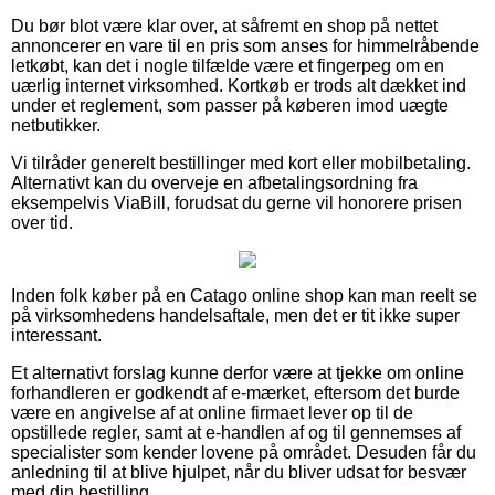
Du bør blot være klar over, at såfremt en shop på nettet
annoncerer en vare til en pris som anses for himmelråbende
letkøbt, kan det i nogle tilfælde være et fingerpeg om en
uærlig internet virksomhed. Kortkøb er trods alt dækket ind
under et reglement, som passer på køberen imod uægte
netbutikker.
Vi tilråder generelt bestillinger med kort eller mobilbetaling.
Alternativt kan du overveje en afbetalingsordning fra
eksempelvis ViaBill, forudsat du gerne vil honorere prisen
over tid.
Inden folk køber på en Catago online shop kan man reelt se
på virksomhedens handelsaftale, men det er tit ikke super
interessant.
Et alternativt forslag kunne derfor være at tjekke om online
forhandleren er godkendt af e-mærket, eftersom det burde
være en angivelse af at online firmaet lever op til de
opstillede regler, samt at e-handlen af og til gennemses af
specialister som kender lovene på området. Desuden får du
anledning til at blive hjulpet, når du bliver udsat for besvær
med din bestilling.