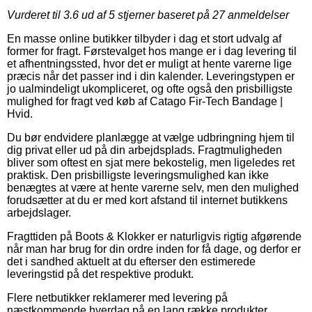
Vurderet til
3.6
ud af 5 stjerner baseret på
27
anmeldelser
En masse online butikker tilbyder i dag et stort udvalg af
former for fragt. Førstevalget hos mange er i dag levering til
et afhentningssted, hvor det er muligt at hente varerne lige
præcis når det passer ind i din kalender. Leveringstypen er
jo ualmindeligt ukompliceret, og ofte også den prisbilligste
mulighed for fragt ved køb af Catago Fir-Tech Bandage |
Hvid.
Du bør endvidere planlægge at vælge udbringning hjem til
dig privat eller ud på din arbejdsplads. Fragtmuligheden
bliver som oftest en sjat mere bekostelig, men ligeledes ret
praktisk. Den prisbilligste leveringsmulighed kan ikke
benægtes at være at hente varerne selv, men den mulighed
forudsætter at du er med kort afstand til internet butikkens
arbejdslager.
Fragttiden på Boots & Klokker er naturligvis rigtig afgørende
når man har brug for din ordre inden for få dage, og derfor er
det i sandhed aktuelt at du efterser den estimerede
leveringstid på det respektive produkt.
Flere netbutikker reklamerer med levering på
næstkommende hverdag på en lang række produkter,