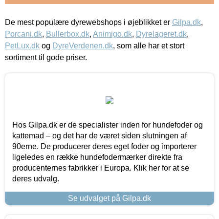
De mest populære dyrewebshops i øjeblikket er
Gilpa.dk
,
Porcani.dk
,
Bullerbox.dk
,
Animigo.dk
,
Dyrelageret.dk
,
PetLux.dk
og
DyreVerdenen.dk
, som alle har et stort
sortiment til gode priser.
Hos Gilpa.dk er de specialister inden for hundefoder og
kattemad – og det har de været siden slutningen af
90erne. De producerer deres eget foder og importerer
ligeledes en række hundefodermærker direkte fra
producenternes fabrikker i Europa. Klik her for at se
deres udvalg.
Se udvalget på Gilpa.dk