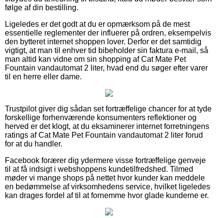
følge af din bestilling.
Ligeledes er det godt at du er opmærksom på de mest
essentielle reglementer der influerer på ordren, eksempelvis
den bytteret internet shoppen lover. Derfor er det samtidig
vigtigt, at man til enhver tid bibeholder sin faktura e-mail, så
man altid kan vidne om sin shopping af Cat Mate Pet
Fountain vandautomat 2 liter, hvad end du søger efter varer
til en herre eller dame.
Trustpilot giver dig sådan set fortræffelige chancer for at tyde
forskellige forhenværende konsumenters reflektioner og
herved er det klogt, at du eksaminerer internet forretningens
ratings af Cat Mate Pet Fountain vandautomat 2 liter forud
for at du handler.
Facebook forærer dig ydermere visse fortræffelige genveje
til at få indsigt i webshoppens kundetilfredshed. Tilmed
møder vi mange shops på nettet hvor kunder kan meddele
en bedømmelse af virksomhedens service, hvilket ligeledes
kan drages fordel af til at fornemme hvor glade kunderne er.