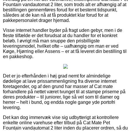
Fountain vandautomat 2 liter, som trods alt er afhængig af at
bestillingen gennemføres forud for et bestemt tidspunkt,
således at de kan nå at få produktet klar forud for at
pakkepersonalet drager hjemad.
Visse internet handler byder på fragt uden gebyr, men i de
fleste tilfælde er det forudsat at du handler for et konkret
beløb. I øvrigt må man snuppe den prisbilligste
leveringsmodel, hvilket ofte – uafhængig om man er ved
Køge, Hjørring eller Assens – er at få leveret din bestilling til
en pakkeshop.
Det er jo efterhånden i høj grad nemt for almindelige
dødelige at lave prissammenligning fra diverse internet
foretagender, og af den grund har masser af Cat mate
forhandlere på nettet været tvunget til at stampe priserne på
deres produkter – til juniorer, lige så vel som til damer og
herrer – helt i bund, og endda nogle gange yde portofri
levering.
Det kan dog immervæk vise sig udbytterigt at kontrollere
enkelte online varehuse efter tilbud på Cat Mate Pet
Fountain vandautomat 2 liter inden du placerer ordren, så du