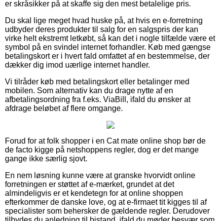
er skråsikker på at skaffe sig den mest betalelige pris.
Du skal lige meget hvad huske på, at hvis en e-forretning
udbyder deres produkter til salg for en salgspris der kan
virke helt ekstremt letkøbt, så kan det i nogle tilfælde være et
symbol på en svindel internet forhandler. Køb med gængse
betalingskort er i hvert fald omfattet af en bestemmelse, der
dækker dig imod uærlige internet handler.
Vi tilråder køb med betalingskort eller betalinger med
mobilen. Som alternativ kan du drage nytte af en
afbetalingsordning fra f.eks. ViaBill, ifald du ønsker at
afdrage beløbet af flere omgange.
Forud for at folk shopper i en Cat mate online shop bør de
de facto kigge på netshoppens regler, dog er det mange
gange ikke særlig sjovt.
En nem løsning kunne være at granske hvorvidt online
forretningen er støttet af e-mærket, grundet at det
almindeligvis er et kendetegn for at online shoppen
efterkommer de danske love, og at e-firmaet tit kigges til af
specialister som behersker de gældende regler. Derudover
tilbydes du anledning til bistand, ifald du møder besvær som