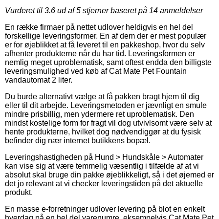
Vurderet til
3.6
ud af 5 stjerner baseret på
14
anmeldelser
En række firmaer på nettet udlover heldigvis en hel del
forskellige leveringsformer. En af dem der er mest populær
er for øjeblikket at få leveret til en pakkeshop, hvor du selv
afhenter produkterne når du har tid. Leveringsformen er
nemlig meget uproblematisk, samt oftest endda den billigste
leveringsmulighed ved køb af Cat Mate Pet Fountain
vandautomat 2 liter.
Du burde alternativt vælge at få pakken bragt hjem til dig
eller til dit arbejde. Leveringsmetoden er jævnligt en smule
mindre prisbillig, men ydermere ret uproblematisk. Den
mindst kostelige form for fragt vil dog utvivlsomt være selv at
hente produkterne, hvilket dog nødvendiggør at du fysisk
befinder dig nær internet butikkens bopæl.
Leveringshastigheden på Hund > Hundskåle > Automater
kan vise sig at være temmelig væsentlig i tilfælde af at vi
absolut skal bruge din pakke øjeblikkeligt, så i det øjemed er
det jo relevant at vi checker leveringstiden på det aktuelle
produkt.
En masse e-forretninger udlover levering på blot en enkelt
hverdag på en hel del varenumre, eksempelvis Cat Mate Pet