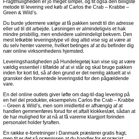
Fragtmuligheden er jo meget simpel, og tit også den billigste
metode til levering ved køb af Carlos the Crab – Krabbe –
Green & Wild’s.
Du burde ydermere vælge at få pakken sendt til din adresse
eller ud til dit arbejde. Løsningen er almindeligvis et hak
mindre prisbillig, men endvidere ualmindeligt bekvem. Den
mest letkøbte leveringstype vil dog altid vise sig at være at
du selv henter varerne, hvilket betinges af at du befinder dig
nær online virksomhedens hjemsted.
Leveringshastigheden på Hundelegetøj kan vise sig at være
vældig essentiel i tilfælde af at vi står og skal bruge pakken
inden for kort tid, så af den grund er det nemlig aktuelt at vi
gransker den forventede leveringstid for den pågældende
vare.
En del online outlets giver løfte om dag-til-dag levering på
en hel del produkter, eksempelvis Carlos the Crab – Krabbe
– Green & Wild’s, men som imidlertid er afhængig af at
handlen gemmenføres forud for et aftalt klokkeslæt, sådan at
de har mulighed for at nå at få varerne klargjort forinden
personalet holder fyraften.
En række e-forretninger i Danmark præsterer gratis fragt,
men tit er det så præmissen at du handler for et præcist