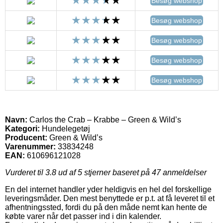
Besøg webshop
Besøg webshop
Besøg webshop
Besøg webshop
Besøg webshop
Navn:
Carlos the Crab – Krabbe – Green & Wild’s
Kategori:
Hundelegetøj
Producent:
Green & Wild’s
Varenummer:
33834248
EAN:
610696121028
Vurderet til
3.8
ud af 5 stjerner baseret på
47
anmeldelser
En del internet handler yder heldigvis en hel del forskellige
leveringsmåder. Den mest benyttede er p.t. at få leveret til et
afhentningssted, fordi du på den måde nemt kan hente de
købte varer når det passer ind i din kalender.