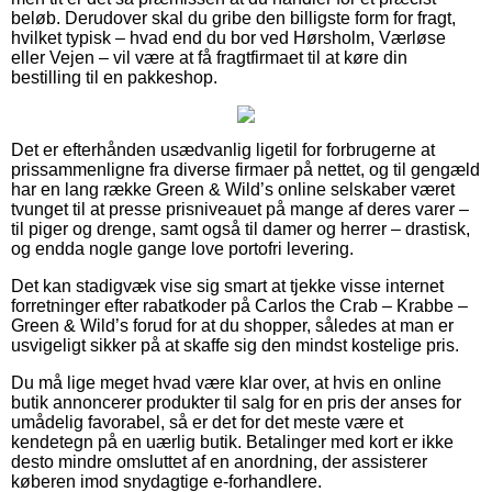
beløb. Derudover skal du gribe den billigste form for fragt,
hvilket typisk – hvad end du bor ved Hørsholm, Værløse
eller Vejen – vil være at få fragtfirmaet til at køre din
bestilling til en pakkeshop.
Det er efterhånden usædvanlig ligetil for forbrugerne at
prissammenligne fra diverse firmaer på nettet, og til gengæld
har en lang række Green & Wild’s online selskaber været
tvunget til at presse prisniveauet på mange af deres varer –
til piger og drenge, samt også til damer og herrer – drastisk,
og endda nogle gange love portofri levering.
Det kan stadigvæk vise sig smart at tjekke visse internet
forretninger efter rabatkoder på Carlos the Crab – Krabbe –
Green & Wild’s forud for at du shopper, således at man er
usvigeligt sikker på at skaffe sig den mindst kostelige pris.
Du må lige meget hvad være klar over, at hvis en online
butik annoncerer produkter til salg for en pris der anses for
umådelig favorabel, så er det for det meste være et
kendetegn på en uærlig butik. Betalinger med kort er ikke
desto mindre omsluttet af en anordning, der assisterer
køberen imod snydagtige e-forhandlere.