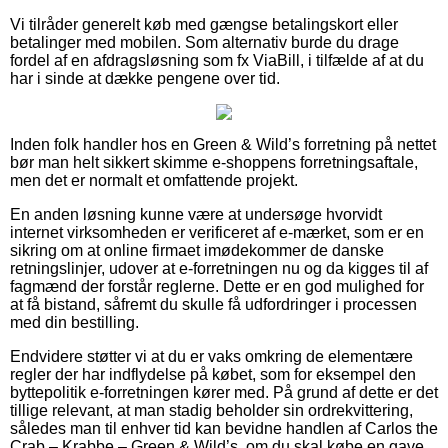
Vi tilråder generelt køb med gængse betalingskort eller
betalinger med mobilen. Som alternativ burde du drage
fordel af en afdragsløsning som fx ViaBill, i tilfælde af at du
har i sinde at dække pengene over tid.
Inden folk handler hos en Green & Wild’s forretning på nettet
bør man helt sikkert skimme e-shoppens forretningsaftale,
men det er normalt et omfattende projekt.
En anden løsning kunne være at undersøge hvorvidt
internet virksomheden er verificeret af e-mærket, som er en
sikring om at online firmaet imødekommer de danske
retningslinjer, udover at e-forretningen nu og da kigges til af
fagmænd der forstår reglerne. Dette er en god mulighed for
at få bistand, såfremt du skulle få udfordringer i processen
med din bestilling.
Endvidere støtter vi at du er vaks omkring de elementære
regler der har indflydelse på købet, som for eksempel den
byttepolitik e-forretningen kører med. På grund af dette er det
tillige relevant, at man stadig beholder sin ordrekvittering,
således man til enhver tid kan bevidne handlen af Carlos the
Crab – Krabbe – Green & Wild’s, om du skal købe en gave