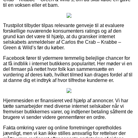
til en voksen eller et barn.
Trustpilot tilbyder tilpas relevante genveje til at evaluere
forskellige nuværende konsumenters ratings og af den
grund kan det være til hjælp, at du gransker internet
selskabets anmeldelser af Carlos the Crab – Krabbe –
Green & Wild’s før du køber.
Facebook fører til ydermere temmelig belejlige chancer for
at få indblik i internet butikkens popularitet. Her møder vi en
del firmaer på nettet hvor folk kan sammensætte en
vurdering af deres køb, hvilket tilmed kan drages fordel af til
at danne dig et indtryk af hvor tilfredse kunderne er.
Hjemmesiden er finansieret ved hjælp af annoncer. Vi har
tætte samarbejder med diverse internet selskaber når vi
fremviser butikkernes varer, og indtjener betaling såfremt de
brugere vi sender videre gennemfører en ordre.
Fakta omkring varer og online forretninger opretholdes
jævnligt, men vi kan ikke stilles ansvarlig for rettelser der