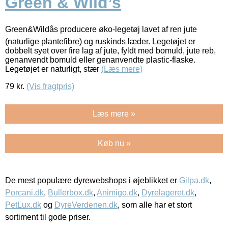
Green & Wild’s
Green&Wildâs producere øko-legetøj lavet af ren jute
(naturlige plantefibre) og ruskinds læder. Legetøjet er
dobbelt syet over fire lag af jute, fyldt med bomuld, jute reb,
genanvendt bomuld eller genanvendte plastic-flaske.
Legetøjet er naturligt, stær
(Læs mere)
79
kr.
(Vis fragtpris)
Læs mere »
Køb nu »
De mest populære dyrewebshops i øjeblikket er
Gilpa.dk
,
Porcani.dk
,
Bullerbox.dk
,
Animigo.dk
,
Dyrelageret.dk
,
PetLux.dk
og
DyreVerdenen.dk
, som alle har et stort
sortiment til gode priser.