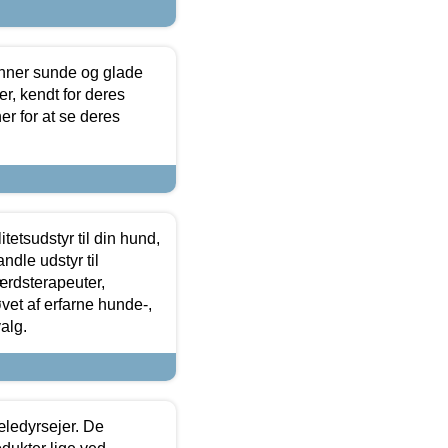
enner sunde og glade
r, kendt for deres
r for at se deres
tetsudstyr til din hund,
ndle udstyr til
ærdsterapeuter,
øvet af erfarne hunde-,
alg.
æledyrsejer. De