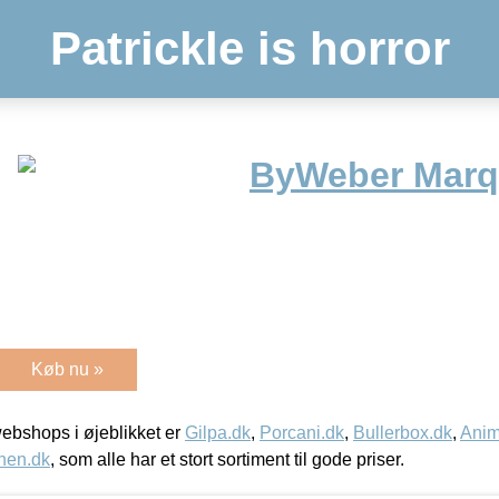
Patrickle is horror
ByWeber Marqu
Køb nu »
bshops i øjeblikket er
Gilpa.dk
,
Porcani.dk
,
Bullerbox.dk
,
Anim
nen.dk
, som alle har et stort sortiment til gode priser.