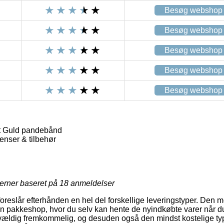
Besøg webshop
Besøg webshop
Besøg webshop
Besøg webshop
Besøg webshop
t Guld pandebånd
nser & tilbehør
jerner baseret på
18
anmeldelser
oreslår efterhånden en hel del forskellige leveringstyper. Den m
 en pakkeshop, hvor du selv kan hente de nyindkøbte varer når du
vældig fremkommelig, og desuden også den mindst kostelige typ