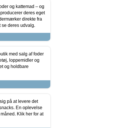
foder og kattemad – og
 producerer deres eget
dermærker direkte fra
t se deres udvalg.
utik med salg af foder
etøj, loppemidler og
tet og holdbare
sig på at levere det
 snacks. En oplevelse
 måned. Klik her for at