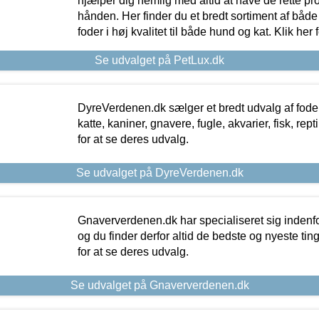
hjælper dig nemlig med altid at have de rette pr
hånden. Her finder du et bredt sortiment af både 
foder i høj kvalitet til både hund og kat. Klik her
Se udvalget på PetLux.dk
DyreVerdenen.dk sælger et bredt udvalg af foder 
katte, kaniner, gnavere, fugle, akvarier, fisk, repti
for at se deres udvalg.
Se udvalget på DyreVerdenen.dk
Gnaververdenen.dk har specialiseret sig indenf
og du finder derfor altid de bedste og nyeste tin
for at se deres udvalg.
Se udvalget på Gnaververdenen.dk