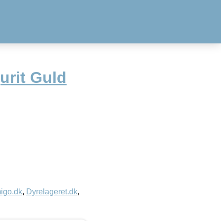
rit Guld
igo.dk
,
Dyrelageret.dk
,