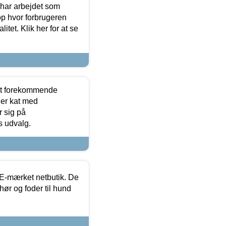
 har arbejdet som
op hvor forbrugeren
itet. Klik her for at se
est forekommende
ler kat med
r sig på
s udvalg.
E-mærket netbutik. De
hør og foder til hund