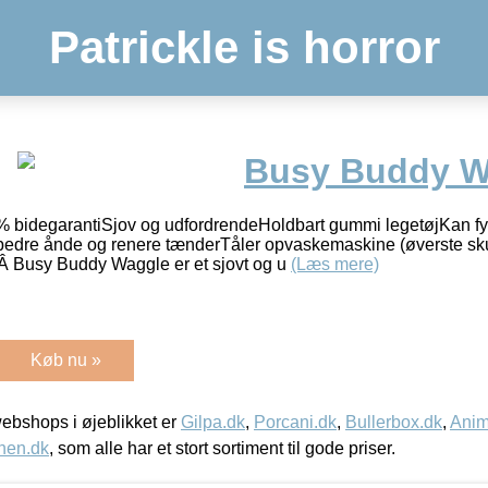
Patrickle is horror
Busy Buddy W
bidegarantiSjov og udfordrendeHoldbart gummi legetøjKan f
 bedre ånde og renere tænderTåler opvaskemaskine (øverste sku
 Busy Buddy Waggle er et sjovt og u
(Læs mere)
Køb nu »
bshops i øjeblikket er
Gilpa.dk
,
Porcani.dk
,
Bullerbox.dk
,
Anim
nen.dk
, som alle har et stort sortiment til gode priser.