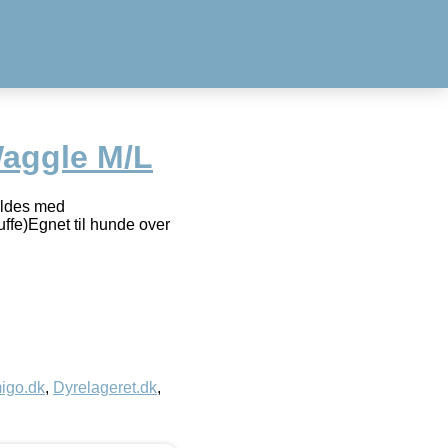
aggle M/L
yldes med
ffe)Egnet til hunde over
igo.dk
,
Dyrelageret.dk
,