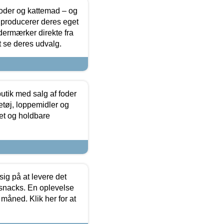
foder og kattemad – og
 producerer deres eget
dermærker direkte fra
t se deres udvalg.
utik med salg af foder
etøj, loppemidler og
tet og holdbare
sig på at levere det
 snacks. En oplevelse
 måned. Klik her for at