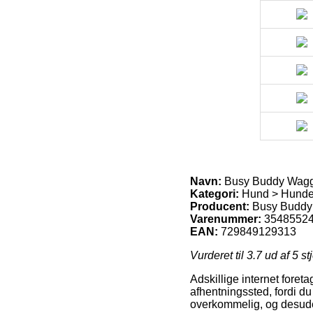
Navn:
Busy Buddy Wagg
Kategori:
Hund > Hundele
Producent:
Busy Buddy
Varenummer:
3548552
EAN:
729849129313
Vurderet til
3.7
ud af 5 st
Adskillige internet foreta
afhentningssted, fordi du
overkommelig, og desuden