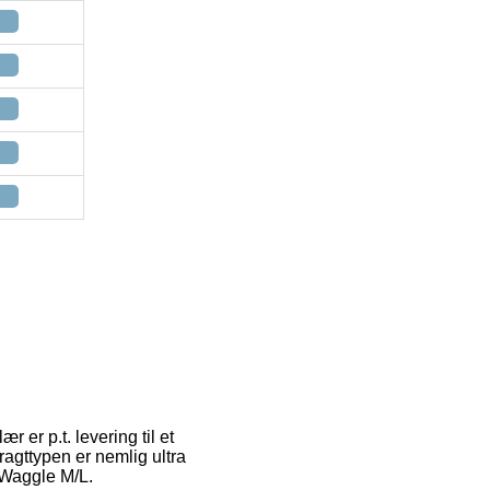
r er p.t. levering til et
ragttypen er nemlig ultra
 Waggle M/L.