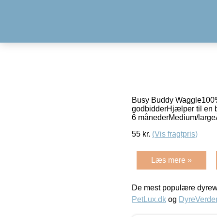
Busy Buddy Waggle100% 
godbidderHjælper til en
6 månederMedium/largeÂ
55
kr.
(Vis fragtpris)
Læs mere »
De mest populære dyrewe
PetLux.dk
og
DyreVerde