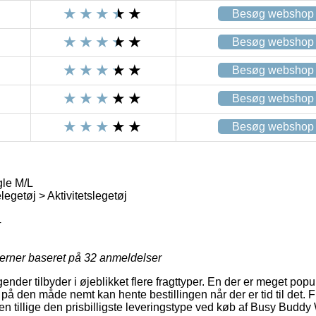
Besøg webshop
Besøg webshop
Besøg webshop
Besøg webshop
Besøg webshop
le M/L
getøj > Aktivitetslegetøj
4
jerner baseret på
32
anmeldelser
gender tilbyder i øjeblikket flere fragttyper. En der er meget populæ
 på den måde nemt kan hente bestillingen når der er tid til det. F
 tillige den prisbilligste leveringstype ved køb af Busy Buddy