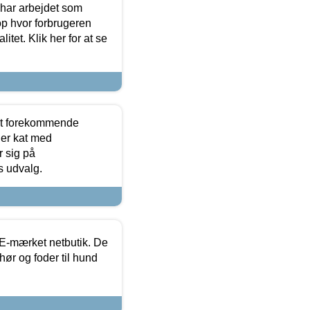
 har arbejdet som
op hvor forbrugeren
itet. Klik her for at se
est forekommende
ler kat med
r sig på
s udvalg.
E-mærket netbutik. De
hør og foder til hund