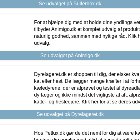
Se udvalget på Bullerbox.dk
For at hjælpe dig med at holde dine yndlings v
tilbyder Animigo.dk et komplet udvalg af produkte
naturlig godhed, sammen med nyttige råd. Klik he
udvalg.
Se udvalget på Animigo.dk
Dyrelageret.dk er shoppen til dig, der elsker kvali
kat eller hest. De lægger mange kræfter i at forha
kæledyrene, der er afprøvet og testet af dyreadf
dyrlæger og ikke mindst det vigtigste af alt, afpr
katte-, og hesteejere. Klik her for at se deres udv
Se udvalget på Dyrelageret.dk
Hos Petlux.dk gør de det nemt for dig at være k
hjælper dig nemlig med altid at have de rette pr