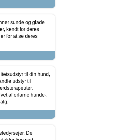
enner sunde og glade
r, kendt for deres
r for at se deres
tetsudstyr til din hund,
ndle udstyr til
ærdsterapeuter,
øvet af erfarne hunde-,
alg.
æledyrsejer. De
odukter lige ved