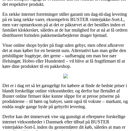
det respektive produkt.
En række internet forretninger stiller garanti om dag-til-dag levering
på en lang række varer, eksempelvis BUSTER vinterjakke-Sort-L,
men vær opmærksom på at det er påkrævet at der bestilles inden et
fastslået klokkeslæt, således at de har mulighed for at nå at få ordren
distribueret forinden pakkemedarbejderne drager hjemad.
Visse online shops byder på fragt uden gebyr, men oftest afkræver
det at man køber for en bestemt sum. Alternativt kan man gribe den
prisbilligste fragttype, der gerne – uafhængig om man bor nær
Helsingør, Hobro eller Hundested – vil blive at få fragtfirmaet til at
køre dine produkter til en pakkeshop.
Det er i dag ret så let gængeligt for købere at finde de bedste priser i
blandt forskellige online virksomheder, og derfor har flertallet af
Buster online firmaer ikke kunne slippe for at presse priserne på
produkterne – til børn og babyer, samt også til voksne – markant, og
endda nogle gange byde på gebyrfri levering.
Derfor kan det immervæk vise sig gunstigt at efterprøve forskellige
internet virksomheder i Danmark efter tilbud på BUSTER
vinterjakke-Sort-L inden du gennemfører dit køb, således at man er