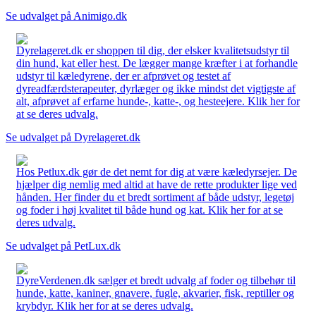
Se udvalget på Animigo.dk
Dyrelageret.dk er shoppen til dig, der elsker kvalitetsudstyr til
din hund, kat eller hest. De lægger mange kræfter i at forhandle
udstyr til kæledyrene, der er afprøvet og testet af
dyreadfærdsterapeuter, dyrlæger og ikke mindst det vigtigste af
alt, afprøvet af erfarne hunde-, katte-, og hesteejere. Klik her for
at se deres udvalg.
Se udvalget på Dyrelageret.dk
Hos Petlux.dk gør de det nemt for dig at være kæledyrsejer. De
hjælper dig nemlig med altid at have de rette produkter lige ved
hånden. Her finder du et bredt sortiment af både udstyr, legetøj
og foder i høj kvalitet til både hund og kat. Klik her for at se
deres udvalg.
Se udvalget på PetLux.dk
DyreVerdenen.dk sælger et bredt udvalg af foder og tilbehør til
hunde, katte, kaniner, gnavere, fugle, akvarier, fisk, reptiller og
krybdyr. Klik her for at se deres udvalg.