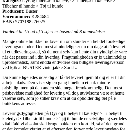
Kategori:
Dyr og tilbehør til kæledyr > Tilbehør til kæledyr >
Tilbehør til hunde > Tøj til hunde
Producent:
Buster
Varenummer:
K284684
EAN:
5703188276025
Vurderet til
4.3
ud af 5 stjerner baseret på
8
anmeldelser
Mange online butikker udlover nu om stunder en hel del forskellige
leveringsmetoder. Den mest almindelige er nu om dage at få leveret
til et udleveringssted, så du nemt selv kan hente din nyindkøbte vare
når det passer ind i din hverdag. Fragtmuligheden er jo ualmindeligt
uproblematisk, samt endda endvidere den billigste leveringsversion
ved køb af BUSTER vinterjakke-Sort-L.
Du kunne ligeledes udse dig at få det leveret hjem til dig eller til din
arbejdsplads. Den viser sig en gang i mellem et hak mindre
prisbillig, men på den anden side meget fremkommelig. Den mest
prisbevidste mulighed for levering vil dog utvivlsomt være at hente
varerne selv, som jo stiller krav om at du opholder dig tæt på e-
butikkens adresse.
Leveringsdygtigheden på Dyr og tilbehør til kæledyr > Tilbehør til
kæledyr > Tilbehør til hunde > Tøj til hunde er selvfølgelig særdeles
vital ifald vi absolut skal bruge pakken om kort tid, så af den grund
er det komplet vigtigt at vi efterser den forventede leveringsdato for