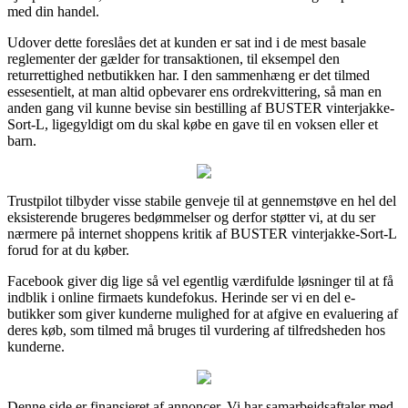
med din handel.
Udover dette foreslåes det at kunden er sat ind i de mest basale
reglementer der gælder for transaktionen, til eksempel den
returrettighed netbutikken har. I den sammenhæng er det tilmed
essesentielt, at man altid opbevarer ens ordrekvittering, så man en
anden gang vil kunne bevise sin bestilling af BUSTER vinterjakke-
Sort-L, ligegyldigt om du skal købe en gave til en voksen eller et
barn.
Trustpilot tilbyder visse stabile genveje til at gennemstøve en hel del
eksisterende brugeres bedømmelser og derfor støtter vi, at du ser
nærmere på internet shoppens kritik af BUSTER vinterjakke-Sort-L
forud for at du køber.
Facebook giver dig lige så vel egentlig værdifulde løsninger til at få
indblik i online firmaets kundefokus. Herinde ser vi en del e-
butikker som giver kunderne mulighed for at afgive en evaluering af
deres køb, som tilmed må bruges til vurdering af tilfredsheden hos
kunderne.
Denne side er finansieret af annoncer. Vi har samarbejdsaftaler med