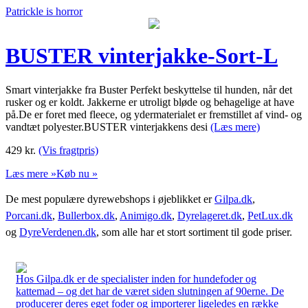
Patrickle is horror
BUSTER vinterjakke-Sort-L
Smart vinterjakke fra Buster Perfekt beskyttelse til hunden, når det
rusker og er koldt. Jakkerne er utroligt bløde og behagelige at have
på.De er foret med fleece, og ydermaterialet er fremstillet af vind- og
vandtæt polyester.BUSTER vinterjakkens desi
(Læs mere)
429
kr.
(Vis fragtpris)
Læs mere »
Køb nu »
De mest populære dyrewebshops i øjeblikket er
Gilpa.dk
,
Porcani.dk
,
Bullerbox.dk
,
Animigo.dk
,
Dyrelageret.dk
,
PetLux.dk
og
DyreVerdenen.dk
, som alle har et stort sortiment til gode priser.
Hos Gilpa.dk er de specialister inden for hundefoder og
kattemad – og det har de været siden slutningen af 90erne. De
producerer deres eget foder og importerer ligeledes en række