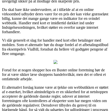
usvigeligt sikker på at modtage den skarpeste pris.
Du skal bare ikke undervurdere, at i tilfælde af at en online
virksomhed udbyder deres varer for en pris der kan virke grænseløst
billig, kunne det mange gange være en indikator for en svindel
webbutik. Handler med kort er imidlertid dækket ind under
Indsigelsesordningen, hvilket støtter en overfor uægte internet
forhandlere.
Vi slår generelt et slag for handler med kort eller betalinger med
mobilen. Som et alternativ bør du drage fordel af et afbetalingstilbud
fra eksempelvis ViaBill, forudsat du hellere vil godtgøre pengene af
flere omgange.
Forud for at nogen shopper hos en Buster online forretning bør de
for at være sikker læse shoppens handelsvilkår, men det er oftest et
omfattende arbejde.
Et alternativt forslag kunne være at tjekke om webbutikken er støttet
af e-mærket, hvilket almindeligvis er en sikkerhed for at netshoppen
accepterer de gældende danske regler, udover at internet
forretningen ofte kontrolleres af eksperter som har megen viden om
de gældende regulativer. Derudover tilbydes du genvej til en
hjælpende hånd, for så vidt du udsættes for udfordringer i processen