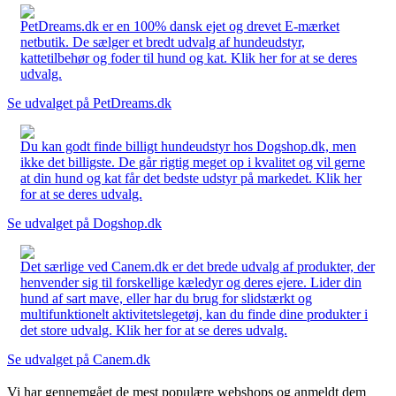
PetDreams.dk er en 100% dansk ejet og drevet E-mærket
netbutik. De sælger et bredt udvalg af hundeudstyr,
kattetilbehør og foder til hund og kat. Klik her for at se deres
udvalg.
Se udvalget på PetDreams.dk
Du kan godt finde billigt hundeudstyr hos Dogshop.dk, men
ikke det billigste. De går rigtig meget op i kvalitet og vil gerne
at din hund og kat får det bedste udstyr på markedet. Klik her
for at se deres udvalg.
Se udvalget på Dogshop.dk
Det særlige ved Canem.dk er det brede udvalg af produkter, der
henvender sig til forskellige kæledyr og deres ejere. Lider din
hund af sart mave, eller har du brug for slidstærkt og
multifunktionelt aktivitetslegetøj, kan du finde dine produkter i
det store udvalg. Klik her for at se deres udvalg.
Se udvalget på Canem.dk
Vi har gennemgået de mest populære webshops og anmeldt dem