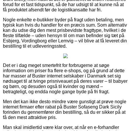
forud for et fast tidspunkt, så de har udsigt til at kunne nå at
få produktet afsendt før de logistikansatte har fri.
Nogle enkelte e-butikker byder på fragt uden betaling, men
typisk kun hvis du handler for en præcis sum. Som alternativ
kan du udse dig den mest prisbevidste fragttype, hvilket i de
fleste tilfælde – uden hensyn til om man befinder sig tæt på
Esbjerg, Vordingborg eller Lemvig – vil blive at få leveret din
bestilling til et udleveringssted.
Det er i dag meget smertefrit for forbrugerne at søge
information om priser fra flere e-shops, og på grund af dette
har masser af Buster internet selskaber i Danmark set sig
nødsaget til at tvinge prisniveauet på deres varer – til babyer
og børn, og desuden også til kvinder og mænd –
betragteligt, og endda nogle gange byde på fri fragt.
Men det kan ikke desto mindre være gunstigt at prøve nogle
internet firmaer efter rabat på Buster Sofaseng Dark Sicily
forinden du gennemfører din bestilling, så du er sikker på at
få den mest attraktive pris.
Man skal imidlertid være klar over, at når en e-forhandler