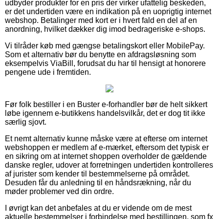
udbyder produkter for en pris der virker ufattelig beskeden,
er det undertiden være en indikation på en uoprigtig internet
webshop. Betalinger med kort er i hvert fald en del af en
anordning, hvilket dækker dig imod bedrageriske e-shops.
Vi tilråder køb med gængse betalingskort eller MobilePay.
Som et alternativ bør du benytte en afdragsløsning som
eksempelvis ViaBill, forudsat du har til hensigt at honorere
pengene ude i fremtiden.
Før folk bestiller i en Buster e-forhandler bør de helt sikkert
løbe igennem e-butikkens handelsvilkår, det er dog tit ikke
særlig sjovt.
Et nemt alternativ kunne måske være at efterse om internet
webshoppen er medlem af e-mærket, eftersom det typisk er
en sikring om at internet shoppen overholder de gældende
danske regler, udover at forretningen undertiden kontrolleres
af jurister som kender til bestemmelserne på området.
Desuden får du anledning til en håndsrækning, når du
møder problemer ved din ordre.
I øvrigt kan det anbefales at du er vidende om de mest
aktuelle bestemmelser i forbindelse med bestillingen, som fx