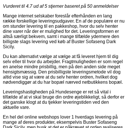
Vurderet til
4.7
ud af 5 stjerner baseret på
50
anmeldelser
Mange internet selskaber foreslår efterhånden en lang
række forskellige leveringsudgaver. En af de populære er nu
om stunder levering til en pakkeshop, hvor du selv henter
dine varer når der er mulighed for det. Leveringsformen er
altså særligt bekvem, samt i mange tilfælde ydermere den
billigste slags levering ved køb af Buster Sofaseng Dark
Sicily.
Du kan alternativt vælge at vælge at få leveret hjem til dig
selv eller til hvor du arbejder. Fragtmuligheden er som regel
en anelse mindre prisbillig, men på den anden side meget
hensigtsmæssig. Den prisbilligste leveringsmetode vil dog
altid vise sig at være at du selv henter ordren, hvilket dog
nødvendiggør at du har bopæl nærved netbutikkens bopæl.
Leveringshastigheden på Hundesenge er ret så vital i
tilfælde af at vi skal bruge din ordre øjeblikkeligt, så derfor er
det ganske klogt at du tjekker leveringstiden ved den
aktuelle vare.
En hel del online webshops lover 1 hverdags levering på
mange af deres produkter, eksempelvis Buster Sofaseng
Dark Sicily, men husk at det er påkrævet at orden realiseres