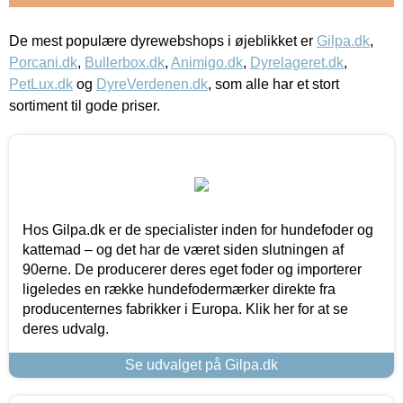
De mest populære dyrewebshops i øjeblikket er
Gilpa.dk
,
Porcani.dk
,
Bullerbox.dk
,
Animigo.dk
,
Dyrelageret.dk
,
PetLux.dk
og
DyreVerdenen.dk
, som alle har et stort
sortiment til gode priser.
Hos Gilpa.dk er de specialister inden for hundefoder og
kattemad – og det har de været siden slutningen af
90erne. De producerer deres eget foder og importerer
ligeledes en række hundefodermærker direkte fra
producenternes fabrikker i Europa. Klik her for at se
deres udvalg.
Se udvalget på Gilpa.dk