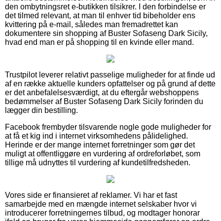
den ombytningsret e-butikken tilsikrer. I den forbindelse er
det tilmed relevant, at man til enhver tid bibeholder ens
kvittering på e-mail, således man fremadrettet kan
dokumentere sin shopping af Buster Sofaseng Dark Sicily,
hvad end man er på shopping til en kvinde eller mand.
Trustpilot leverer relativt passelige muligheder for at finde ud
af en række aktuelle kunders opfattelser og på grund af dette
er det anbefalelsesværdigt, at du eftergår webshoppens
bedømmelser af Buster Sofaseng Dark Sicily forinden du
lægger din bestilling.
Facebook frembyder tilsvarende nogle gode muligheder for
at få et kig ind i internet virksomhedens pålidelighed.
Herinde er der mange internet forretninger som gør det
muligt at offentliggøre en vurdering af ordreforløbet, som
tillige må udnyttes til vurdering af kundetilfredsheden.
Vores side er finansieret af reklamer. Vi har et fast
samarbejde med en mængde internet selskaber hvor vi
introducerer forretningernes tilbud, og modtager honorar