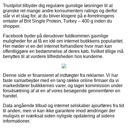
Trustpilot tilbyder dig regulære gunstige løsninger til at
granske ret mange andre konsumenters ratings og derfor
slår vi et slag for, at du bliver klogere på e-forretningens
omtaler af Brit Single Protein, Turkey – 400 g inden du
shopper.
Facebook byder på derudover fuldkommen gavnlige
muligheder for at få en idé om internet butikkens popularitet.
Her møder vi en del internet forhandlere hvor man kan
offentliggøre en bedømmelse af deres køb, hvilket tillige må
benyttes til at vurdere tilfredsheden hos kunderne.
Denne side er finansieret af indtægter fra reklamer. Vi har
faste samarbejder med en lang række online firmaer da vi
markedsfører butikkernes varer, og tager kommission under
forudsætning af at en af vores besøgende gennemfører en
handel.
Data angående tilbud og internet selskaber ajourføres fra tid
til anden, men vi kan ikke garantere imod ændringer der
muligvis er iværksat siden nyligste opdatering af sidens
informationer.