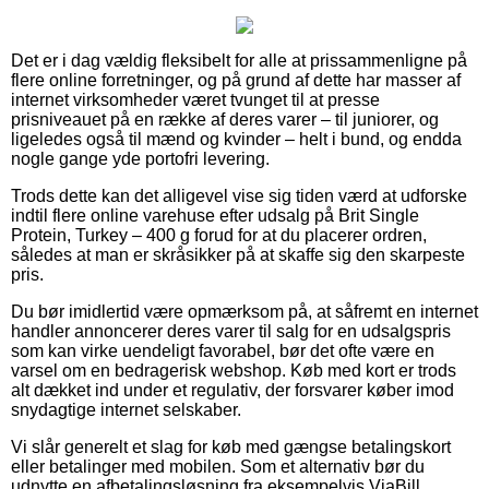
Det er i dag vældig fleksibelt for alle at prissammenligne på
flere online forretninger, og på grund af dette har masser af
internet virksomheder været tvunget til at presse
prisniveauet på en række af deres varer – til juniorer, og
ligeledes også til mænd og kvinder – helt i bund, og endda
nogle gange yde portofri levering.
Trods dette kan det alligevel vise sig tiden værd at udforske
indtil flere online varehuse efter udsalg på Brit Single
Protein, Turkey – 400 g forud for at du placerer ordren,
således at man er skråsikker på at skaffe sig den skarpeste
pris.
Du bør imidlertid være opmærksom på, at såfremt en internet
handler annoncerer deres varer til salg for en udsalgspris
som kan virke uendeligt favorabel, bør det ofte være en
varsel om en bedragerisk webshop. Køb med kort er trods
alt dækket ind under et regulativ, der forsvarer køber imod
snydagtige internet selskaber.
Vi slår generelt et slag for køb med gængse betalingskort
eller betalinger med mobilen. Som et alternativ bør du
udnytte en afbetalingsløsning fra eksempelvis ViaBill,