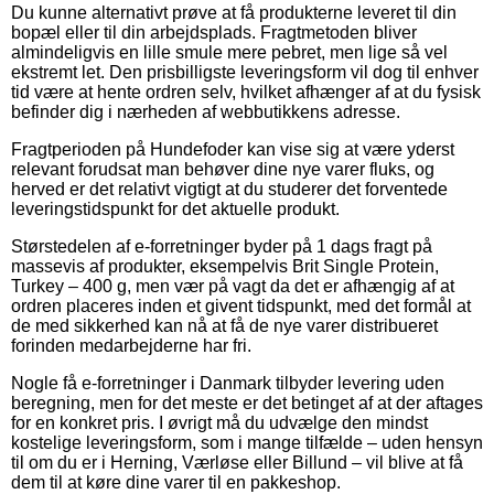
Du kunne alternativt prøve at få produkterne leveret til din
bopæl eller til din arbejdsplads. Fragtmetoden bliver
almindeligvis en lille smule mere pebret, men lige så vel
ekstremt let. Den prisbilligste leveringsform vil dog til enhver
tid være at hente ordren selv, hvilket afhænger af at du fysisk
befinder dig i nærheden af webbutikkens adresse.
Fragtperioden på Hundefoder kan vise sig at være yderst
relevant forudsat man behøver dine nye varer fluks, og
herved er det relativt vigtigt at du studerer det forventede
leveringstidspunkt for det aktuelle produkt.
Størstedelen af e-forretninger byder på 1 dags fragt på
massevis af produkter, eksempelvis Brit Single Protein,
Turkey – 400 g, men vær på vagt da det er afhængig af at
ordren placeres inden et givent tidspunkt, med det formål at
de med sikkerhed kan nå at få de nye varer distribueret
forinden medarbejderne har fri.
Nogle få e-forretninger i Danmark tilbyder levering uden
beregning, men for det meste er det betinget af at der aftages
for en konkret pris. I øvrigt må du udvælge den mindst
kostelige leveringsform, som i mange tilfælde – uden hensyn
til om du er i Herning, Værløse eller Billund – vil blive at få
dem til at køre dine varer til en pakkeshop.