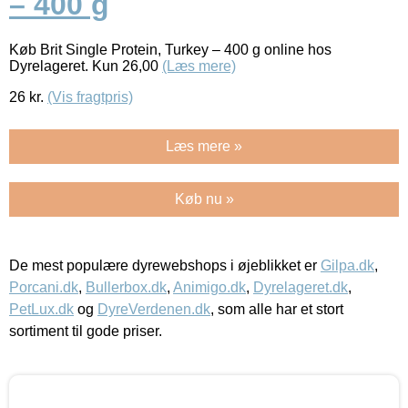
– 400 g
Køb Brit Single Protein, Turkey – 400 g online hos
Dyrelageret. Kun 26,00
(Læs mere)
26
kr.
(Vis fragtpris)
Læs mere »
Køb nu »
De mest populære dyrewebshops i øjeblikket er
Gilpa.dk
,
Porcani.dk
,
Bullerbox.dk
,
Animigo.dk
,
Dyrelageret.dk
,
PetLux.dk
og
DyreVerdenen.dk
, som alle har et stort
sortiment til gode priser.