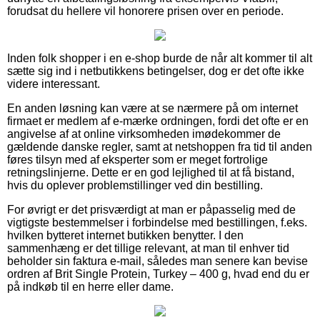
forudsat du hellere vil honorere prisen over en periode.
Inden folk shopper i en e-shop burde de når alt kommer til alt
sætte sig ind i netbutikkens betingelser, dog er det ofte ikke
videre interessant.
En anden løsning kan være at se nærmere på om internet
firmaet er medlem af e-mærke ordningen, fordi det ofte er en
angivelse af at online virksomheden imødekommer de
gældende danske regler, samt at netshoppen fra tid til anden
føres tilsyn med af eksperter som er meget fortrolige
retningslinjerne. Dette er en god lejlighed til at få bistand,
hvis du oplever problemstillinger ved din bestilling.
For øvrigt er det prisværdigt at man er påpasselig med de
vigtigste bestemmelser i forbindelse med bestillingen, f.eks.
hvilken bytteret internet butikken benytter. I den
sammenhæng er det tillige relevant, at man til enhver tid
beholder sin faktura e-mail, således man senere kan bevise
ordren af Brit Single Protein, Turkey – 400 g, hvad end du er
på indkøb til en herre eller dame.