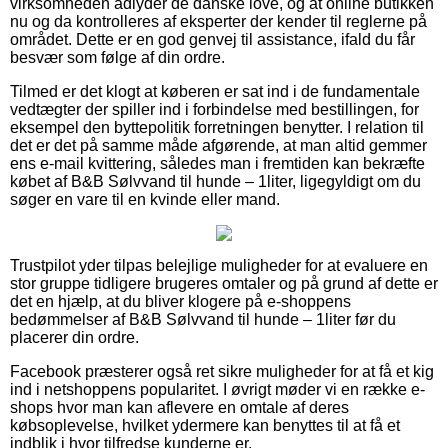
virksomheden adlyder de danske love, og at online butikken
nu og da kontrolleres af eksperter der kender til reglerne på
området. Dette er en god genvej til assistance, ifald du får
besvær som følge af din ordre.
Tilmed er det klogt at køberen er sat ind i de fundamentale
vedtægter der spiller ind i forbindelse med bestillingen, for
eksempel den byttepolitik forretningen benytter. I relation til
det er det på samme måde afgørende, at man altid gemmer
ens e-mail kvittering, således man i fremtiden kan bekræfte
købet af B&B Sølvvand til hunde – 1liter, ligegyldigt om du
søger en vare til en kvinde eller mand.
Trustpilot yder tilpas belejlige muligheder for at evaluere en
stor gruppe tidligere brugeres omtaler og på grund af dette er
det en hjælp, at du bliver klogere på e-shoppens
bedømmelser af B&B Sølvvand til hunde – 1liter før du
placerer din ordre.
Facebook præsterer også ret sikre muligheder for at få et kig
ind i netshoppens popularitet. I øvrigt møder vi en række e-
shops hvor man kan aflevere en omtale af deres
købsoplevelse, hvilket ydermere kan benyttes til at få et
indblik i hvor tilfredse kunderne er.