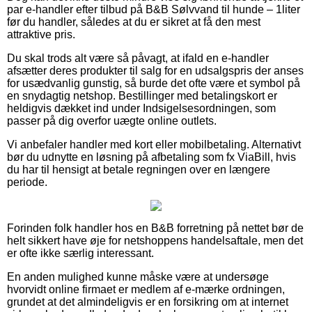
par e-handler efter tilbud på B&B Sølvvand til hunde – 1liter
før du handler, således at du er sikret at få den mest
attraktive pris.
Du skal trods alt være så påvagt, at ifald en e-handler
afsætter deres produkter til salg for en udsalgspris der anses
for usædvanlig gunstig, så burde det ofte være et symbol på
en snydagtig netshop. Bestillinger med betalingskort er
heldigvis dækket ind under Indsigelsesordningen, som
passer på dig overfor uægte online outlets.
Vi anbefaler handler med kort eller mobilbetaling. Alternativt
bør du udnytte en løsning på afbetaling som fx ViaBill, hvis
du har til hensigt at betale regningen over en længere
periode.
Forinden folk handler hos en B&B forretning på nettet bør de
helt sikkert have øje for netshoppens handelsaftale, men det
er ofte ikke særlig interessant.
En anden mulighed kunne måske være at undersøge
hvorvidt online firmaet er medlem af e-mærke ordningen,
grundet at det almindeligvis er en forsikring om at internet