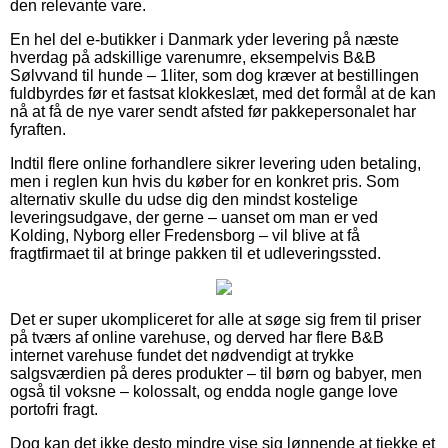
den relevante vare.
En hel del e-butikker i Danmark yder levering på næste
hverdag på adskillige varenumre, eksempelvis B&B
Sølvvand til hunde – 1liter, som dog kræver at bestillingen
fuldbyrdes før et fastsat klokkeslæt, med det formål at de kan
nå at få de nye varer sendt afsted før pakkepersonalet har
fyraften.
Indtil flere online forhandlere sikrer levering uden betaling,
men i reglen kun hvis du køber for en konkret pris. Som
alternativ skulle du udse dig den mindst kostelige
leveringsudgave, der gerne – uanset om man er ved
Kolding, Nyborg eller Fredensborg – vil blive at få
fragtfirmaet til at bringe pakken til et udleveringssted.
Det er super ukompliceret for alle at søge sig frem til priser
på tværs af online varehuse, og derved har flere B&B
internet varehuse fundet det nødvendigt at trykke
salgsværdien på deres produkter – til børn og babyer, men
også til voksne – kolossalt, og endda nogle gange love
portofri fragt.
Dog kan det ikke desto mindre vise sig lønnende at tjekke et