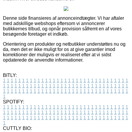
Denne side finansieres af annonceindtægter. Vi har aftaler
med adskillige webshops eftersom vi annoncerer
butikkernes tilbud, og opnår provision såfremt en af vores
besøgende foretager et indkøb.
Orientering om produkter og netbutikker understøttes nu og
da, men det er ikke muligt for os at give garantier imod
korrektioner der muligvis er realiseret efter at vi sidst
opdaterede de anvendte informationer.
BITLY:
1
1
1
1
1
1
1
1
1
1
1
1
1
1
1
1
1
1
1
1
1
1
1
1
1
1
1
1
1
1
1
1
1
1
1
1
1
1
1
1
1
1
1
1
1
1
1
1
1
1
1
1
1
1
1
1
1
1
1
1
1
1
1
1
1
1
1
1
1
1
1
1
1
1
1
1
1
1
1
1
1
1
1
1
1
1
1
1
1
1
1
1
1
1
1
1
1
1
1
1
SPOTIFY:
1
1
1
1
1
1
1
1
1
1
1
1
1
1
1
1
1
1
1
1
1
1
1
1
1
1
1
1
1
1
1
1
1
1
1
1
1
1
1
1
1
1
1
1
1
1
1
1
1
1
1
1
1
1
1
1
1
1
1
1
1
1
1
1
1
1
1
1
1
1
1
1
1
1
1
1
1
1
1
1
1
1
1
1
1
1
1
1
1
1
1
1
1
1
1
1
1
1
1
1
CUTTLY BIO: