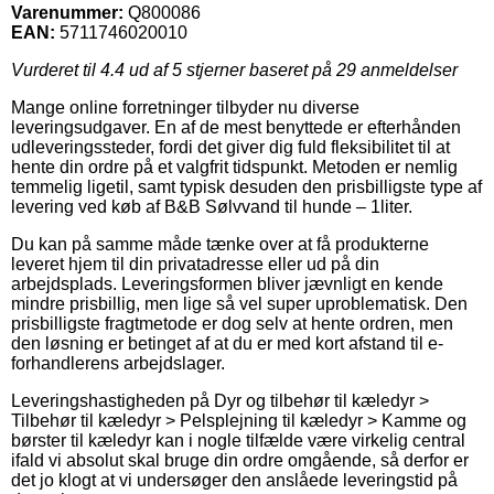
Varenummer:
Q800086
EAN:
5711746020010
Vurderet til
4.4
ud af 5 stjerner baseret på
29
anmeldelser
Mange online forretninger tilbyder nu diverse
leveringsudgaver. En af de mest benyttede er efterhånden
udleveringssteder, fordi det giver dig fuld fleksibilitet til at
hente din ordre på et valgfrit tidspunkt. Metoden er nemlig
temmelig ligetil, samt typisk desuden den prisbilligste type af
levering ved køb af B&B Sølvvand til hunde – 1liter.
Du kan på samme måde tænke over at få produkterne
leveret hjem til din privatadresse eller ud på din
arbejdsplads. Leveringsformen bliver jævnligt en kende
mindre prisbillig, men lige så vel super uproblematisk. Den
prisbilligste fragtmetode er dog selv at hente ordren, men
den løsning er betinget af at du er med kort afstand til e-
forhandlerens arbejdslager.
Leveringshastigheden på Dyr og tilbehør til kæledyr >
Tilbehør til kæledyr > Pelsplejning til kæledyr > Kamme og
børster til kæledyr kan i nogle tilfælde være virkelig central
ifald vi absolut skal bruge din ordre omgående, så derfor er
det jo klogt at vi undersøger den anslåede leveringstid på