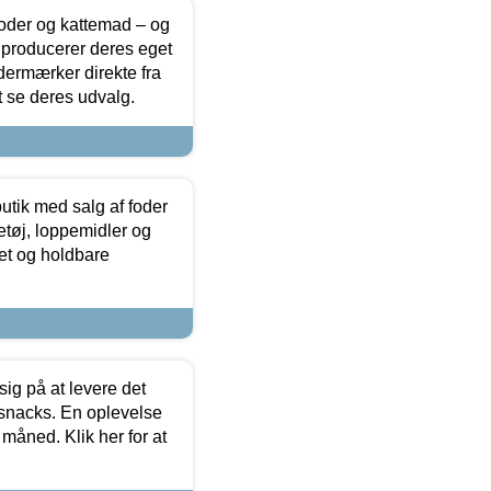
foder og kattemad – og
 producerer deres eget
dermærker direkte fra
t se deres udvalg.
utik med salg af foder
etøj, loppemidler og
tet og holdbare
sig på at levere det
 snacks. En oplevelse
 måned. Klik her for at