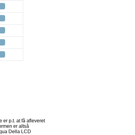
r p.t. at få afleveret
ormen er altså
 Aqua Della LCD