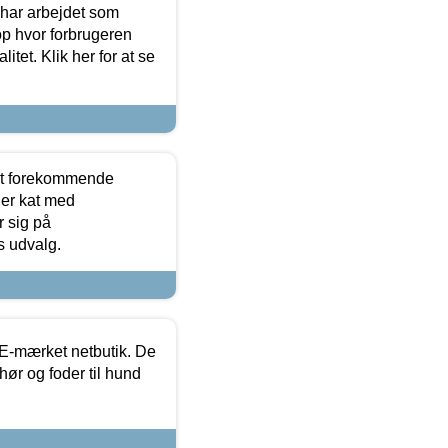
 har arbejdet som
op hvor forbrugeren
itet. Klik her for at se
est forekommende
ler kat med
r sig på
s udvalg.
E-mærket netbutik. De
hør og foder til hund