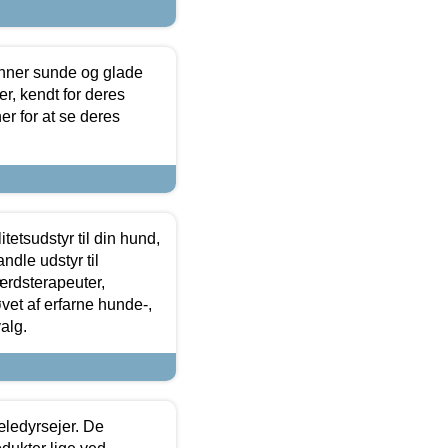
enner sunde og glade
r, kendt for deres
r for at se deres
tetsudstyr til din hund,
ndle udstyr til
ærdsterapeuter,
øvet af erfarne hunde-,
alg.
æledyrsejer. De