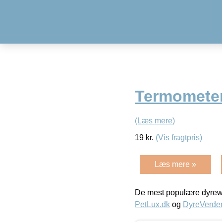
Termometer
(Læs mere)
19
kr.
(Vis fragtpris)
Læs mere »
De mest populære dyrewe
PetLux.dk
og
DyreVerde