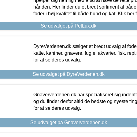
hjælper dig nemlig med altid at have de rette pr
hånden. Her finder du et bredt sortiment af både 
foder i høj kvalitet til både hund og kat. Klik her
Se udvalget på PetLux.dk
DyreVerdenen.dk sælger et bredt udvalg af foder 
katte, kaniner, gnavere, fugle, akvarier, fisk, repti
for at se deres udvalg.
Se udvalget på DyreVerdenen.dk
Gnaververdenen.dk har specialiseret sig indenf
og du finder derfor altid de bedste og nyeste tin
for at se deres udvalg.
Se udvalget på Gnaververdenen.dk