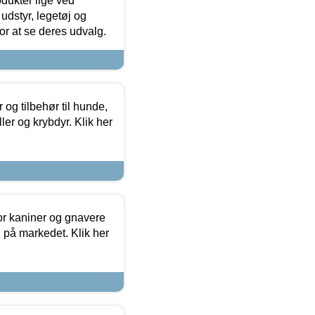
odukter lige ved
udstyr, legetøj og
 for at se deres udvalg.
og tilbehør til hunde,
ller og krybdyr. Klik her
or kaniner og gnavere
g på markedet. Klik her