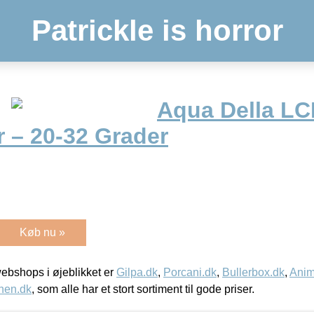
Patrickle is horror
Aqua Della L
 – 20-32 Grader
Køb nu »
bshops i øjeblikket er
Gilpa.dk
,
Porcani.dk
,
Bullerbox.dk
,
Anim
nen.dk
, som alle har et stort sortiment til gode priser.