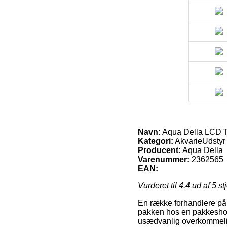
Navn:
Aqua Della LCD T
Kategori:
AkvarieUdstyr
Producent:
Aqua Della
Varenummer:
2362565
EAN:
Vurderet til
4.4
ud af 5 st
En række forhandlere på n
pakken hos en pakkeshop,
usædvanlig overkommelig