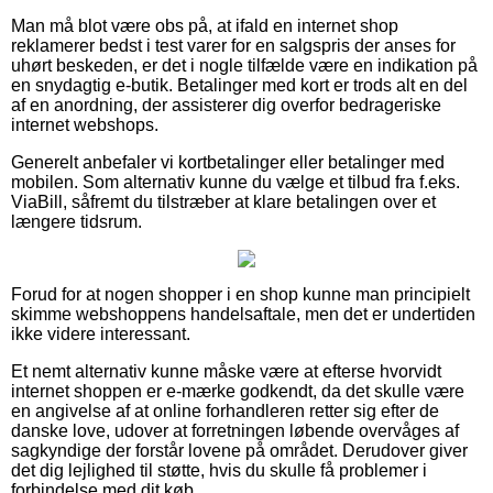
Man må blot være obs på, at ifald en internet shop
reklamerer bedst i test varer for en salgspris der anses for
uhørt beskeden, er det i nogle tilfælde være en indikation på
en snydagtig e-butik. Betalinger med kort er trods alt en del
af en anordning, der assisterer dig overfor bedrageriske
internet webshops.
Generelt anbefaler vi kortbetalinger eller betalinger med
mobilen. Som alternativ kunne du vælge et tilbud fra f.eks.
ViaBill, såfremt du tilstræber at klare betalingen over et
længere tidsrum.
Forud for at nogen shopper i en shop kunne man principielt
skimme webshoppens handelsaftale, men det er undertiden
ikke videre interessant.
Et nemt alternativ kunne måske være at efterse hvorvidt
internet shoppen er e-mærke godkendt, da det skulle være
en angivelse af at online forhandleren retter sig efter de
danske love, udover at forretningen løbende overvåges af
sagkyndige der forstår lovene på området. Derudover giver
det dig lejlighed til støtte, hvis du skulle få problemer i
forbindelse med dit køb.