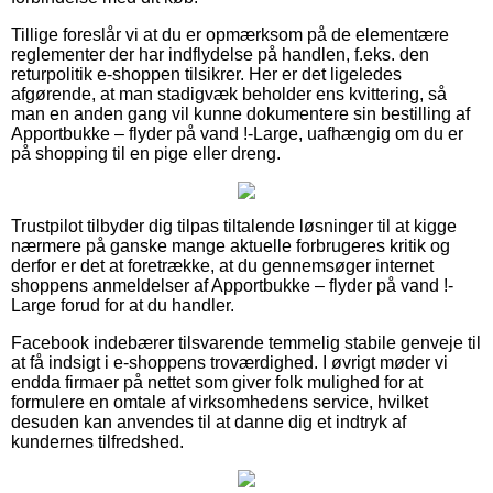
Tillige foreslår vi at du er opmærksom på de elementære
reglementer der har indflydelse på handlen, f.eks. den
returpolitik e-shoppen tilsikrer. Her er det ligeledes
afgørende, at man stadigvæk beholder ens kvittering, så
man en anden gang vil kunne dokumentere sin bestilling af
Apportbukke – flyder på vand !-Large, uafhængig om du er
på shopping til en pige eller dreng.
Trustpilot tilbyder dig tilpas tiltalende løsninger til at kigge
nærmere på ganske mange aktuelle forbrugeres kritik og
derfor er det at foretrække, at du gennemsøger internet
shoppens anmeldelser af Apportbukke – flyder på vand !-
Large forud for at du handler.
Facebook indebærer tilsvarende temmelig stabile genveje til
at få indsigt i e-shoppens troværdighed. I øvrigt møder vi
endda firmaer på nettet som giver folk mulighed for at
formulere en omtale af virksomhedens service, hvilket
desuden kan anvendes til at danne dig et indtryk af
kundernes tilfredshed.