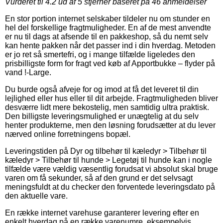
Vurderet til
4.2
ud af 5 stjerner baseret på
46
anmeldelser
En stor portion internet selskaber tildeler nu om stunder en
hel del forskellige fragtmuligheder. En af de mest anvendte
er nu til dags at afsende til en pakkeshop, så du nemt selv
kan hente pakken når det passer ind i din hverdag. Metoden
er jo ret så smertefri, og i mange tilfælde ligeledes den
prisbilligste form for fragt ved køb af Apportbukke – flyder på
vand !-Large.
Du burde også afveje for og imod at få det leveret til din
lejlighed eller hus eller til dit arbejde. Fragtmuligheden bliver
desværre lidt mere bekostelig, men samtidig ultra praktisk.
Den billigste leveringsmulighed er unægtelig at du selv
henter produkterne, men den løsning forudsætter at du lever
nærved online forretningens bopæl.
Leveringstiden på Dyr og tilbehør til kæledyr > Tilbehør til
kæledyr > Tilbehør til hunde > Legetøj til hunde kan i nogle
tilfælde være vældig væsentlig forudsat vi absolut skal bruge
varen om få sekunder, så af den grund er det selvsagt
meningsfuldt at du checker den forventede leveringsdato på
den aktuelle vare.
En række internet varehuse garanterer levering efter en
enkelt hverdag på en række varenumre, eksempelvis