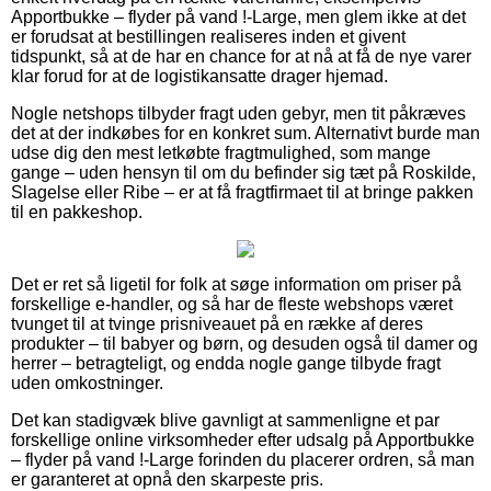
Apportbukke – flyder på vand !-Large, men glem ikke at det
er forudsat at bestillingen realiseres inden et givent
tidspunkt, så at de har en chance for at nå at få de nye varer
klar forud for at de logistikansatte drager hjemad.
Nogle netshops tilbyder fragt uden gebyr, men tit påkræves
det at der indkøbes for en konkret sum. Alternativt burde man
udse dig den mest letkøbte fragtmulighed, som mange
gange – uden hensyn til om du befinder sig tæt på Roskilde,
Slagelse eller Ribe – er at få fragtfirmaet til at bringe pakken
til en pakkeshop.
Det er ret så ligetil for folk at søge information om priser på
forskellige e-handler, og så har de fleste webshops været
tvunget til at tvinge prisniveauet på en række af deres
produkter – til babyer og børn, og desuden også til damer og
herrer – betragteligt, og endda nogle gange tilbyde fragt
uden omkostninger.
Det kan stadigvæk blive gavnligt at sammenligne et par
forskellige online virksomheder efter udsalg på Apportbukke
– flyder på vand !-Large forinden du placerer ordren, så man
er garanteret at opnå den skarpeste pris.