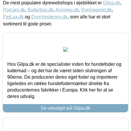
De mest populære dyrewebshops i øjeblikket er
Gilpa.dk
,
Porcani.dk
,
Bullerbox.dk
,
Animigo.dk
,
Dyrelageret.dk
,
PetLux.dk
og
DyreVerdenen.dk
, som alle har et stort
sortiment til gode priser.
Hos Gilpa.dk er de specialister inden for hundefoder og
kattemad – og det har de været siden slutningen af
90erne. De producerer deres eget foder og importerer
ligeledes en række hundefodermærker direkte fra
producenternes fabrikker i Europa. Klik her for at se
deres udvalg.
Se udvalget på Gilpa.dk