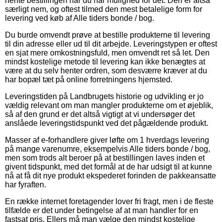
hente bestillingen når du har mulighed for det. Den er altså
særligt nem, og oftest tilmed den mest betalelige form for
levering ved køb af Alle tiders bonde / bog.
Du burde omvendt prøve at bestille produkterne til levering
til din adresse eller ud til dit arbejde. Leveringstypen er oftest
en sjat mere omkostningsfuld, men omvendt ret så let. Den
mindst kostelige metode til levering kan ikke benægtes at
være at du selv henter ordren, som desværre kræver at du
har bopæl tæt på online forretningens hjemsted.
Leveringstiden på Landbrugets historie og udvikling er jo
vældig relevant om man mangler produkterne om et øjeblik,
så af den grund er det altså vigtigt at vi undersøger det
anslåede leveringstidspunkt ved det pågældende produkt.
Masser af e-forhandlere giver løfte om 1 hverdags levering
på mange varenumre, eksempelvis Alle tiders bonde / bog,
men som trods alt beroer på at bestillingen laves inden et
givent tidspunkt, med det formål at de har udsigt til at kunne
nå at få dit nye produkt ekspederet forinden de pakkeansatte
har fyraften.
En række internet foretagender lover fri fragt, men i de fleste
tilfælde er det under betingelse af at man handler for en
fastsat pris. Ellers må man vælge den mindst kostelige