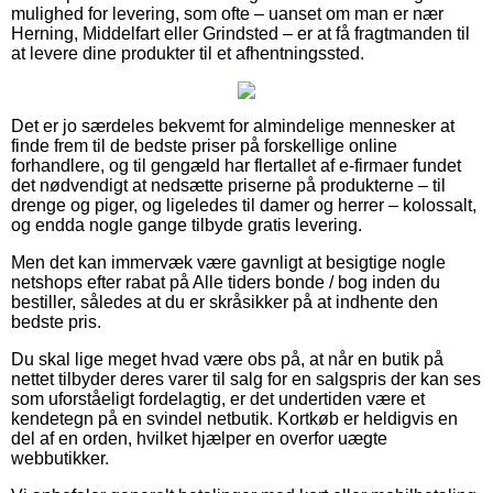
mulighed for levering, som ofte – uanset om man er nær
Herning, Middelfart eller Grindsted – er at få fragtmanden til
at levere dine produkter til et afhentningssted.
Det er jo særdeles bekvemt for almindelige mennesker at
finde frem til de bedste priser på forskellige online
forhandlere, og til gengæld har flertallet af e-firmaer fundet
det nødvendigt at nedsætte priserne på produkterne – til
drenge og piger, og ligeledes til damer og herrer – kolossalt,
og endda nogle gange tilbyde gratis levering.
Men det kan immervæk være gavnligt at besigtige nogle
netshops efter rabat på Alle tiders bonde / bog inden du
bestiller, således at du er skråsikker på at indhente den
bedste pris.
Du skal lige meget hvad være obs på, at når en butik på
nettet tilbyder deres varer til salg for en salgspris der kan ses
som uforståeligt fordelagtig, er det undertiden være et
kendetegn på en svindel netbutik. Kortkøb er heldigvis en
del af en orden, hvilket hjælper en overfor uægte
webbutikker.