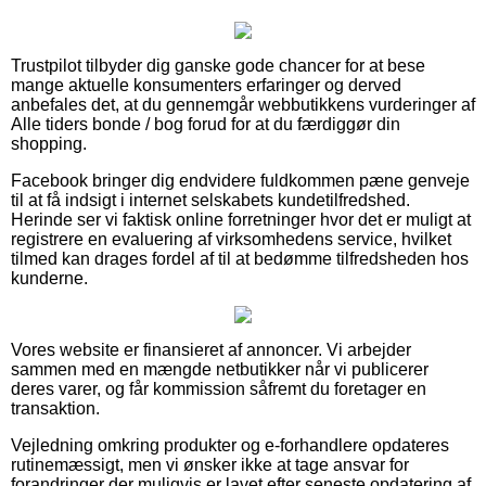
Trustpilot tilbyder dig ganske gode chancer for at bese
mange aktuelle konsumenters erfaringer og derved
anbefales det, at du gennemgår webbutikkens vurderinger af
Alle tiders bonde / bog forud for at du færdiggør din
shopping.
Facebook bringer dig endvidere fuldkommen pæne genveje
til at få indsigt i internet selskabets kundetilfredshed.
Herinde ser vi faktisk online forretninger hvor det er muligt at
registrere en evaluering af virksomhedens service, hvilket
tilmed kan drages fordel af til at bedømme tilfredsheden hos
kunderne.
Vores website er finansieret af annoncer. Vi arbejder
sammen med en mængde netbutikker når vi publicerer
deres varer, og får kommission såfremt du foretager en
transaktion.
Vejledning omkring produkter og e-forhandlere opdateres
rutinemæssigt, men vi ønsker ikke at tage ansvar for
forandringer der muligvis er lavet efter seneste opdatering af