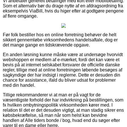
Vi anbefaler generelt betalinger med kort eller mobilbetaling.
Som et alternativ bør du drage nytte af en afdragsordning fra
eksempelvis ViaBill, hvis du higer efter at godtgøre pengene
af flere omgange.
Før folk bestiller hos en online forretning behøver de helt
sikkert gennemløbe virksomhedens handelsaftale, dog er
det mange gange en tidskrævende opgave.
En anden løsning kunne måske være at undersøge hvorvidt
webshoppen er medlem af e-mærket, fordi det kan være et
bevis på at internet selskabet forsvarer de officielle danske
regler, tillige med at online forretningen løbende besøges af
sagkyndige der har indsigt i reglerne. Dette er desuden din
chance for assistance, ifald du bliver udsat for problemer
med din handel.
Tillige rekommanderer vi at man er på vagt for de
væsentligste forhold der har indvirkning på bestillingen, som
fx hvilken ombytningspolitik virksomheden kører med. I
relation til det er det desuden vigtigt, at man stadig sikrer ens
købsbekræftelse, så man når som helst kan bevidne
handlen af Alle tiders bonde / bog, hvad end du søger efter
varer til en dame eller herre.