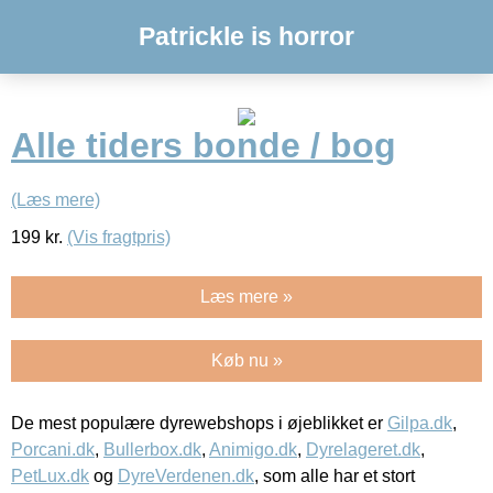
Patrickle is horror
Alle tiders bonde / bog
(Læs mere)
199
kr.
(Vis fragtpris)
Læs mere »
Køb nu »
De mest populære dyrewebshops i øjeblikket er
Gilpa.dk
,
Porcani.dk
,
Bullerbox.dk
,
Animigo.dk
,
Dyrelageret.dk
,
PetLux.dk
og
DyreVerdenen.dk
, som alle har et stort