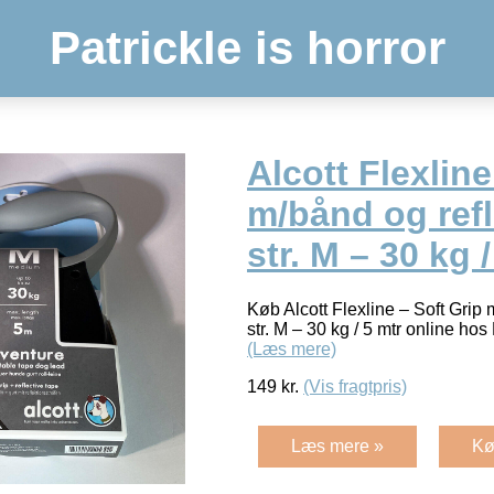
Patrickle is horror
Alcott Flexline
m/bånd og refl
str. M – 30 kg /
Køb Alcott Flexline – Soft Grip 
str. M – 30 kg / 5 mtr online ho
(Læs mere)
149
kr.
(Vis fragtpris)
Læs mere »
Kø