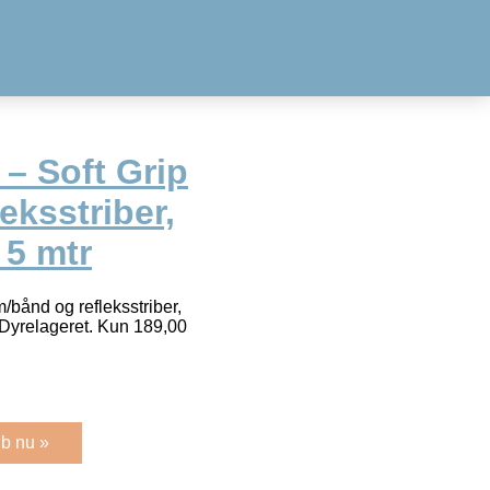
 – Soft Grip
eksstriber,
 5 mtr
m/bånd og refleksstriber,
s Dyrelageret. Kun 189,00
b nu »