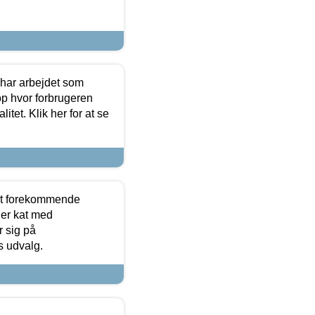
 har arbejdet som
op hvor forbrugeren
itet. Klik her for at se
est forekommende
ler kat med
r sig på
s udvalg.