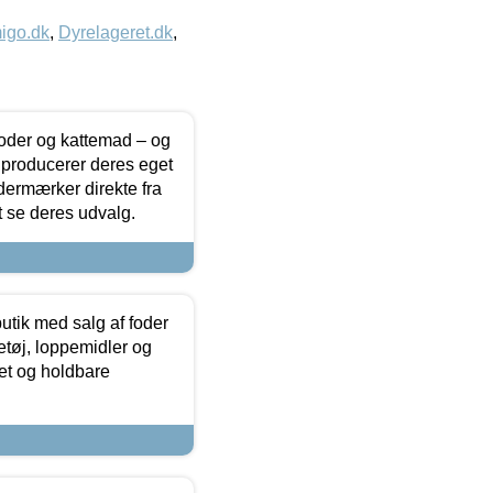
igo.dk
,
Dyrelageret.dk
,
foder og kattemad – og
 producerer deres eget
dermærker direkte fra
t se deres udvalg.
utik med salg af foder
etøj, loppemidler og
tet og holdbare