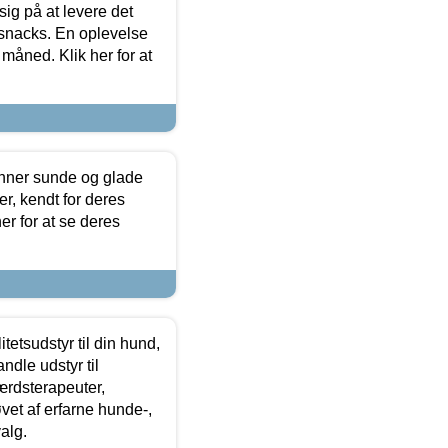
sig på at levere det
 snacks. En oplevelse
 måned. Klik her for at
enner sunde og glade
r, kendt for deres
r for at se deres
tetsudstyr til din hund,
ndle udstyr til
ærdsterapeuter,
øvet af erfarne hunde-,
alg.