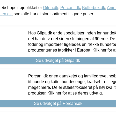
bshops i øjeblikket er
Gilpa.dk
,
Porcani.dk
,
Bullerbox.dk
,
Anim
nen.dk
, som alle har et stort sortiment til gode priser.
Hos Gilpa.dk er de specialister inden for hunde
det har de været siden slutningen af 90erne. De
foder og importerer ligeledes en række hundefo
producenternes fabrikker i Europa. Klik her for a
Se udvalget på Gilpa.dk
Porcani.dk er en danskejet og familiedrevet netb
til hunde og katte, hundesenge, kradsebræt, leg
meget mere. De er stærkt fokuseret på høj kvali
produkter. Klik her for at se deres udvalg.
Se udvalget på Porcani.dk