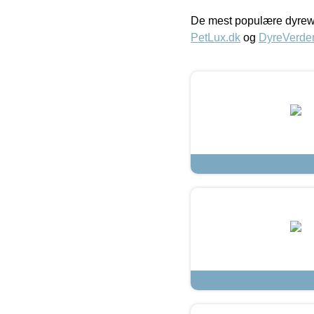
De mest populære dyrewe
PetLux.dk
og
DyreVerde