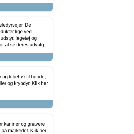
æledyrsejer. De
odukter lige ved
udstyr, legetøj og
 for at se deres udvalg.
og tilbehør til hunde,
ller og krybdyr. Klik her
or kaniner og gnavere
g på markedet. Klik her