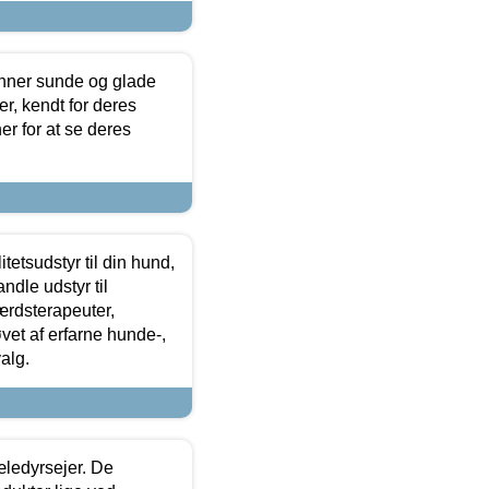
enner sunde og glade
r, kendt for deres
r for at se deres
tetsudstyr til din hund,
ndle udstyr til
ærdsterapeuter,
øvet af erfarne hunde-,
alg.
æledyrsejer. De