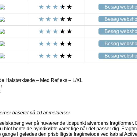
Besøg websh
Besøg websh
Besøg websh
Besøg websh
Besøg websh
de Halstørklæde – Med Refleks – L/XL
r
s
jerner baseret på
10
anmeldelser
lskaber giver på nuværende tidspunkt alverdens fragtformer. D
 blot hente de nyindkøbte varer lige når det passer dig. Fragtm
gange ligeledes den prisbilligste fragtmetode ved køb af Acti