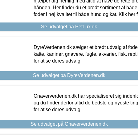
hjælper dig nemlig med altid at have de rette pr
hånden. Her finder du et bredt sortiment af både 
foder i høj kvalitet til både hund og kat. Klik her
Se udvalget på PetLux.dk
DyreVerdenen.dk sælger et bredt udvalg af foder 
katte, kaniner, gnavere, fugle, akvarier, fisk, repti
for at se deres udvalg.
Se udvalget på DyreVerdenen.dk
Gnaververdenen.dk har specialiseret sig indenf
og du finder derfor altid de bedste og nyeste tin
for at se deres udvalg.
Se udvalget på Gnaververdenen.dk