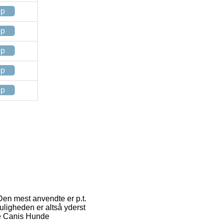
op
op
op
op
op
en mest anvendte er p.t.
uligheden er altså yderst
ve Canis Hunde