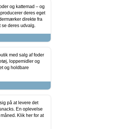
foder og kattemad – og
 producerer deres eget
dermærker direkte fra
t se deres udvalg.
utik med salg af foder
etøj, loppemidler og
tet og holdbare
sig på at levere det
 snacks. En oplevelse
 måned. Klik her for at