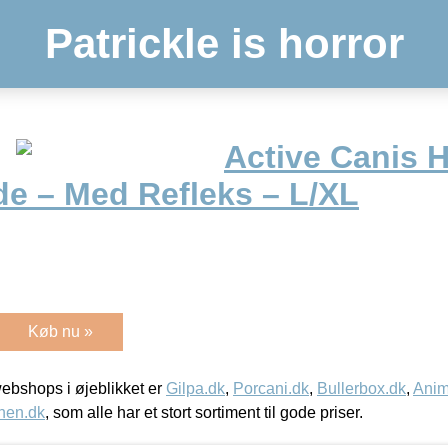
Patrickle is horror
Active Canis 
de – Med Refleks – L/XL
Køb nu »
bshops i øjeblikket er
Gilpa.dk
,
Porcani.dk
,
Bullerbox.dk
,
Anim
nen.dk
, som alle har et stort sortiment til gode priser.