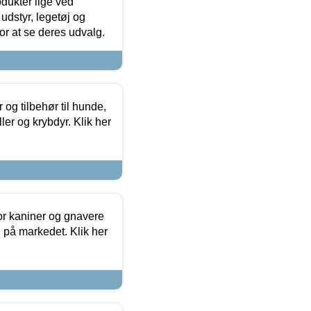
odukter lige ved
udstyr, legetøj og
 for at se deres udvalg.
og tilbehør til hunde,
ller og krybdyr. Klik her
or kaniner og gnavere
g på markedet. Klik her