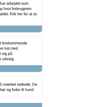
 har arbejdet som
op hvor forbrugeren
itet. Klik her for at se
est forekommende
ler kat med
r sig på
s udvalg.
E-mærket netbutik. De
hør og foder til hund