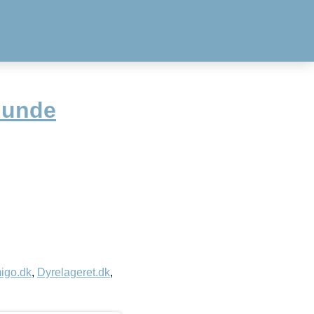
Hunde
igo.dk
,
Dyrelageret.dk
,