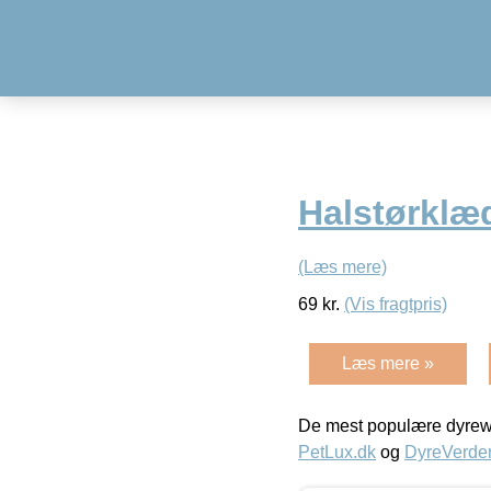
Halstørklæ
(Læs mere)
69
kr.
(Vis fragtpris)
Læs mere »
De mest populære dyrewe
PetLux.dk
og
DyreVerde