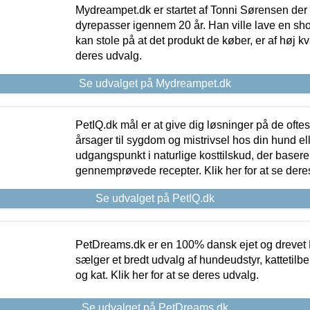
Mydreampet.dk er startet af Tonni Sørensen der
dyrepasser igennem 20 år. Han ville lave en sh
kan stole på at det produkt de køber, er af høj kval
deres udvalg.
Se udvalget på Mydreampet.dk
PetIQ.dk mål er at give dig løsninger på de oft
årsager til sygdom og mistrivsel hos din hund el
udgangspunkt i naturlige kosttilskud, der basere
gennemprøvede recepter. Klik her for at se dere
Se udvalget på PetIQ.dk
PetDreams.dk er en 100% dansk ejet og drevet 
sælger et bredt udvalg af hundeudstyr, kattetilbe
og kat. Klik her for at se deres udvalg.
Se udvalget på PetDreams.dk