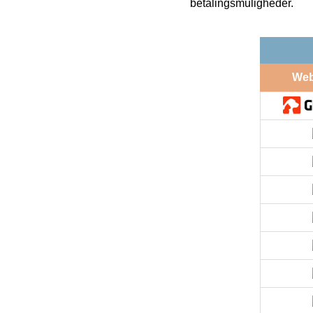
betalingsmuligheder.
We